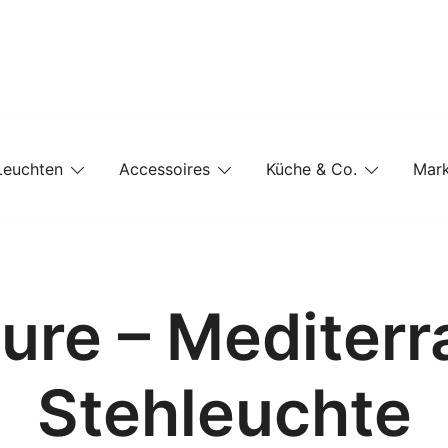
e-Shop auf einer Website
Leuchten
Accessoires
Küche & Co.
Mar
iture – Mediter
Stehleuchte