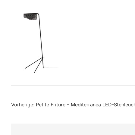
Beitragsnavigati
Vorherige:
Petite Friture – Mediterranea LED-Stehleuc