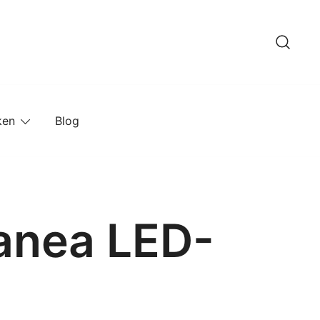
ken
Blog
ranea LED-