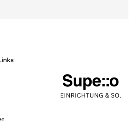
Links
en