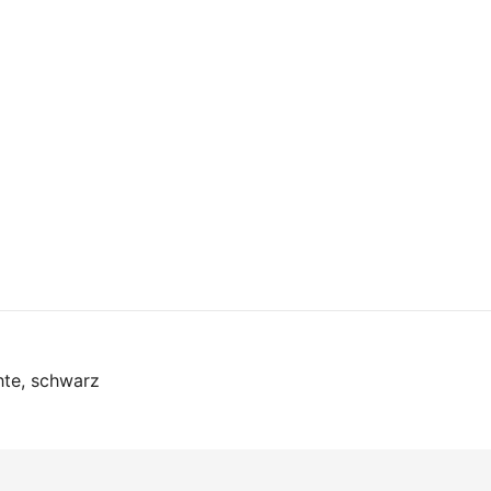
on
hte, schwarz