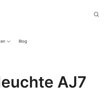
ken
Blog
hleuchte AJ7