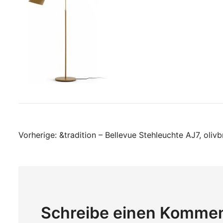
Beitragsnavigati
Vorherige:
&tradition – Bellevue Stehleuchte AJ7, oliv
Schreibe einen Komme