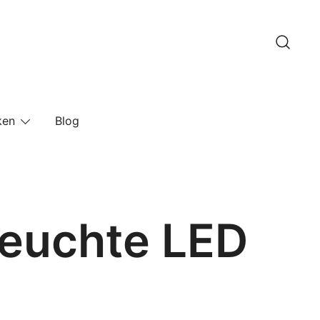
ken
Blog
leuchte LED