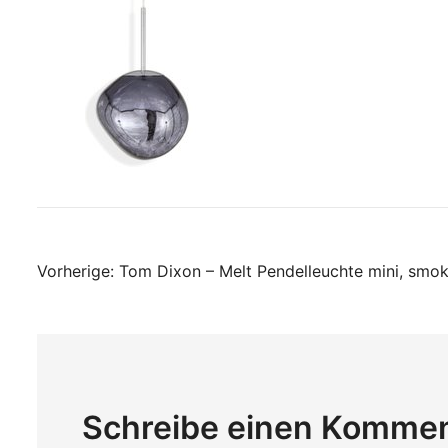
Beitragsnavigati
Vorherige:
Tom Dixon – Melt Pendelleuchte mini, smo
Schreibe einen Komme