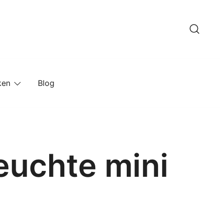
ken
Blog
euchte mini