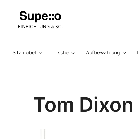
Springe
zum
Inhalt
Entdecke die besten Produkte führender Möbel Onlin
Supello
Sitzmöbel
Tische
Aufbewahrung
Tom Dixon 