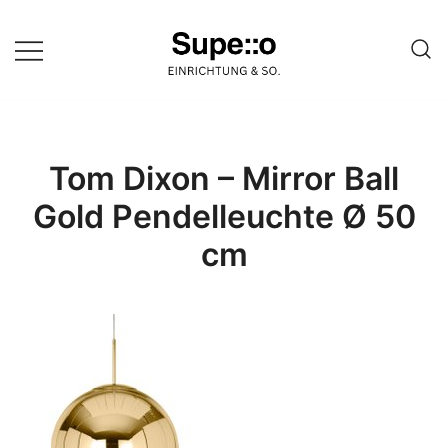
Springe
zum
Inhalt
Entdecke die besten Produkte
Supello
führender Möbel Online-Shop auf
einer Website
Tom Dixon – Mirror Ball
Gold Pendelleuchte Ø 50
cm