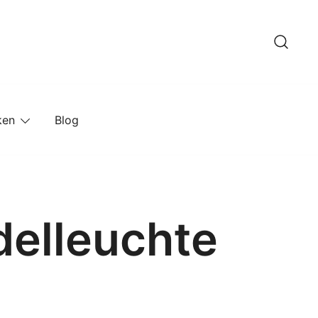
ken
Blog
delleuchte