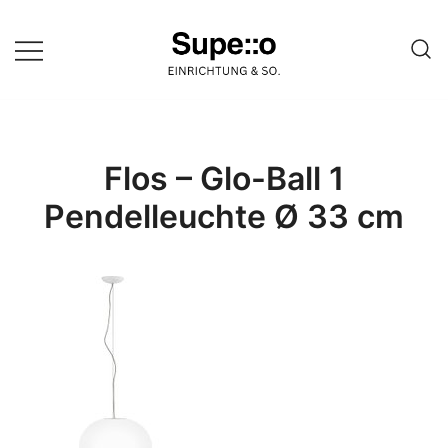
Springe
zum
Inhalt
Entdecke die besten Produkte
Supello
führender Möbel Online-Shop auf
einer Website
Flos – Glo-Ball 1
Pendelleuchte Ø 33 cm