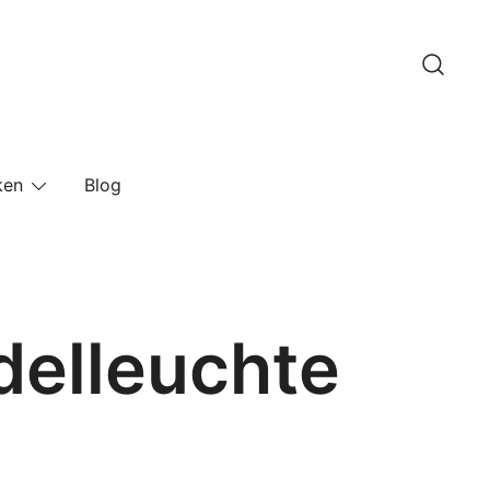
ken
Blog
delleuchte