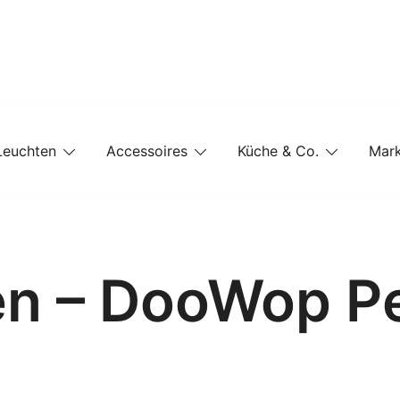
e-Shop auf einer Website
Leuchten
Accessoires
Küche & Co.
Mar
en – DooWop P