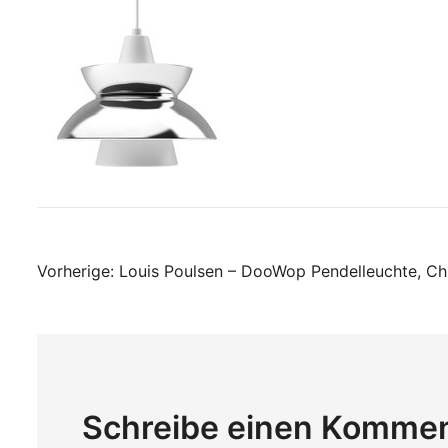
Beitragsnavigati
Vorherige:
Louis Poulsen – DooWop Pendelleuchte, C
Schreibe einen Komme