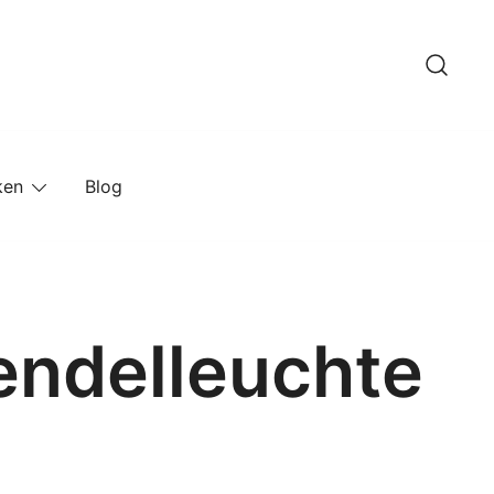
ken
Blog
endelleuchte