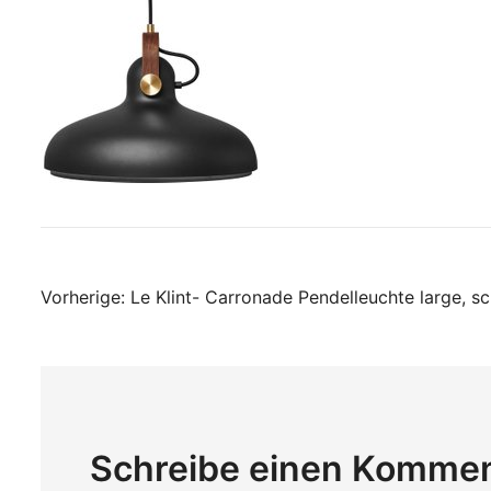
Beitragsnavigati
Vorherige:
Le Klint- Carronade Pendelleuchte large, s
Schreibe einen Komme