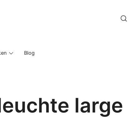
ken
Blog
leuchte large