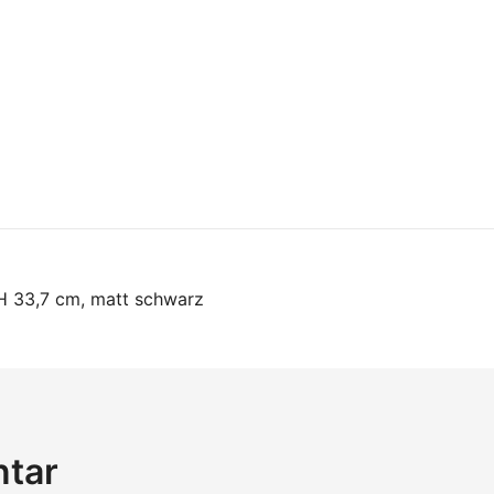
on
 H 33,7 cm, matt schwarz
ntar