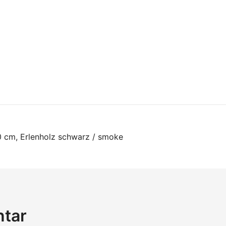
on
0 cm, Erlenholz schwarz / smoke
ntar