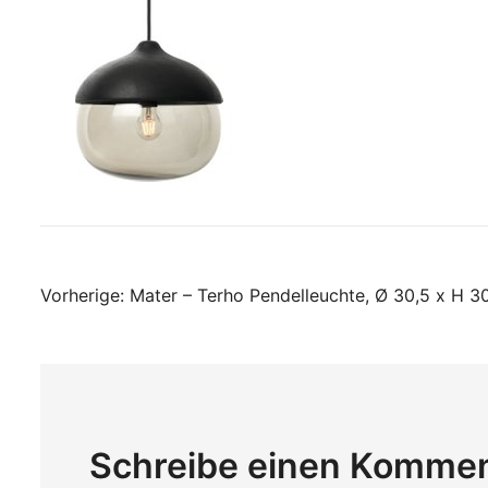
Beitragsnavigati
Vorherige:
Mater – Terho Pendelleuchte, Ø 30,5 x H 3
Schreibe einen Komme