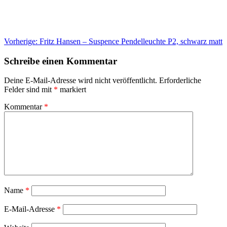
Beitragsnavigation
Vorherige:
Fritz Hansen – Suspence Pendelleuchte P2, schwarz matt
Schreibe einen Kommentar
Deine E-Mail-Adresse wird nicht veröffentlicht.
Erforderliche
Felder sind mit
*
markiert
Kommentar
*
Name
*
E-Mail-Adresse
*