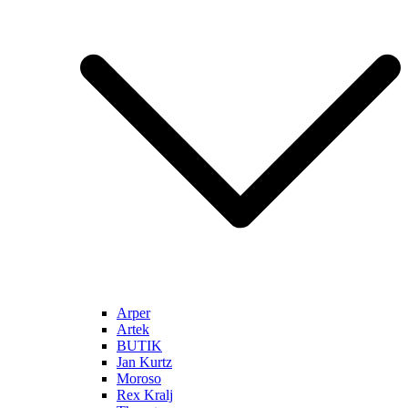
Arper
Artek
BUTIK
Jan Kurtz
Moroso
Rex Kralj