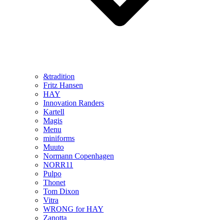
&tradition
Fritz Hansen
HAY
Innovation Randers
Kartell
Magis
Menu
miniforms
Muuto
Normann Copenhagen
NORR11
Pulpo
Thonet
Tom Dixon
Vitra
WRONG for HAY
Zanotta