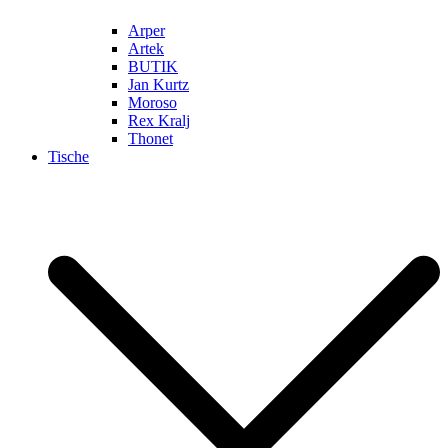
Arper
Artek
BUTIK
Jan Kurtz
Moroso
Rex Kralj
Thonet
Tische