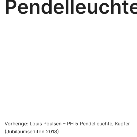
Pendelleucht
Beitragsnavigatio
Vorherige:
Louis Poulsen – PH 5 Pendelleuchte, Kupfer
(Jubiläumsediton 2018)