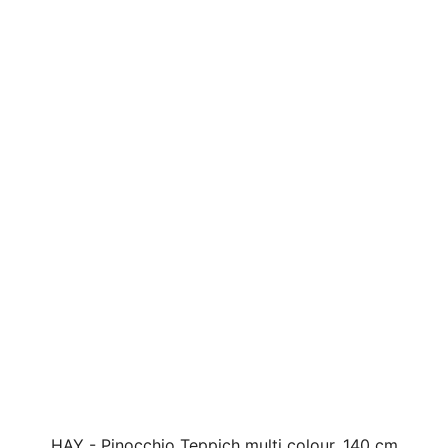
HAY - Pinocchio Teppich multi colour, 140 cm