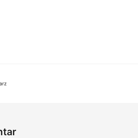
on
arz
ntar