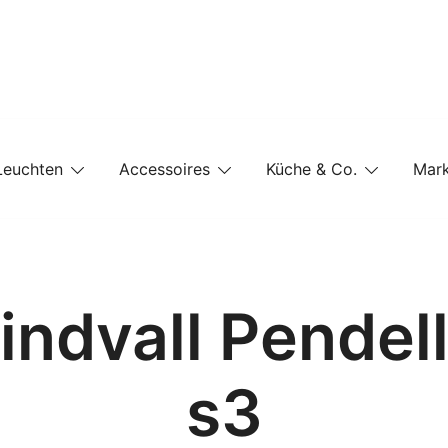
e-Shop auf einer Website
Leuchten
Accessoires
Küche & Co.
Mar
indvall Pende
s3