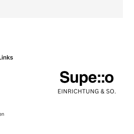
Links
en