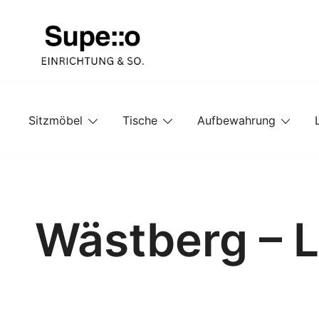
Springe
zum
Inhalt
Entdecke die besten Produkte führender Möbel Onlin
Supello
Sitzmöbel
Tische
Aufbewahrung
Wästberg – L