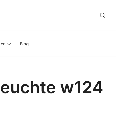
ken
Blog
lleuchte w124