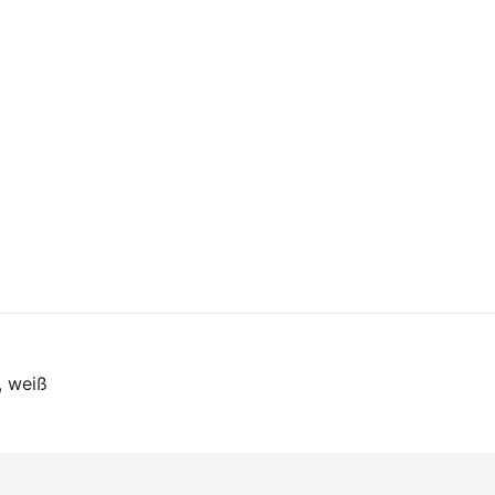
on
, weiß