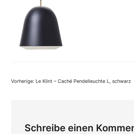
Beitragsnavigati
Vorherige:
Le Klint – Caché Pendelleuchte L, schwarz
Schreibe einen Komme