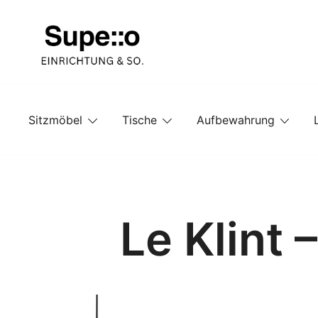
Springe
zum
Inhalt
Entdecke die besten Produkte führender Möbel Onlin
Supello
Sitzmöbel
Tische
Aufbewahrung
Le Klint