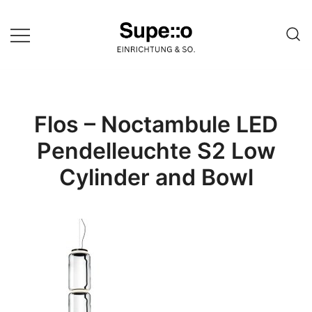
Springe
zum
Inhalt
Entdecke die besten Produkte
Supello
führender Möbel Online-Shop auf
einer Website
Flos – Noctambule LED
Pendelleuchte S2 Low
Cylinder and Bowl