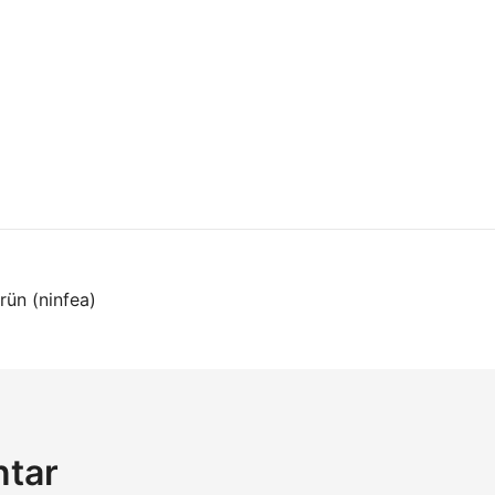
on
rün (ninfea)
ntar