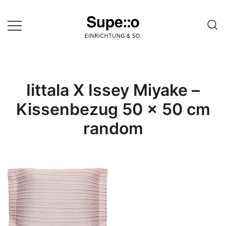
Springe
zum
Inhalt
Entdecke die besten Produkte
Supello
führender Möbel Online-Shop auf
einer Website
Iittala X Issey Miyake –
Kissenbezug 50 x 50 cm
random