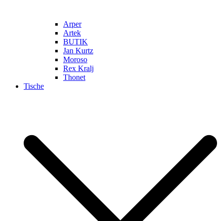
Arper
Artek
BUTIK
Jan Kurtz
Moroso
Rex Kralj
Thonet
Tische