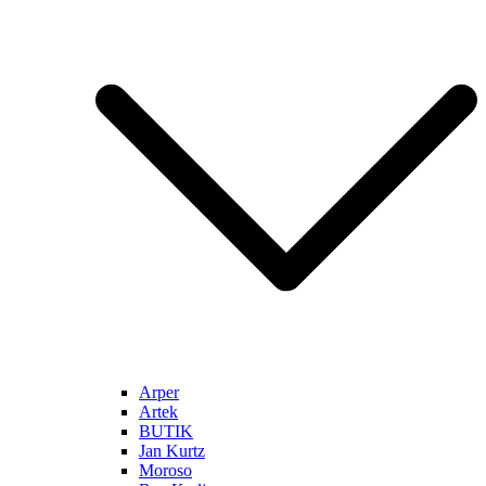
Arper
Artek
BUTIK
Jan Kurtz
Moroso