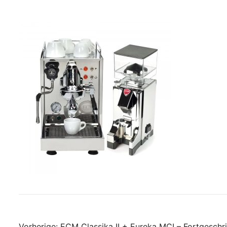
Vorherige:
ECM Classika II + Eureka MCI – Fortgeschr