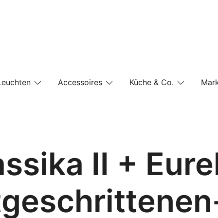
e-Shop auf einer Website
Leuchten
Accessoires
Küche & Co.
Mar
ssika II + Eure
tgeschrittenen