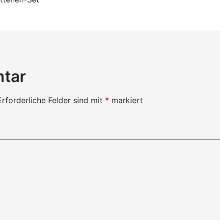
on
ntar
Erforderliche Felder sind mit
*
markiert