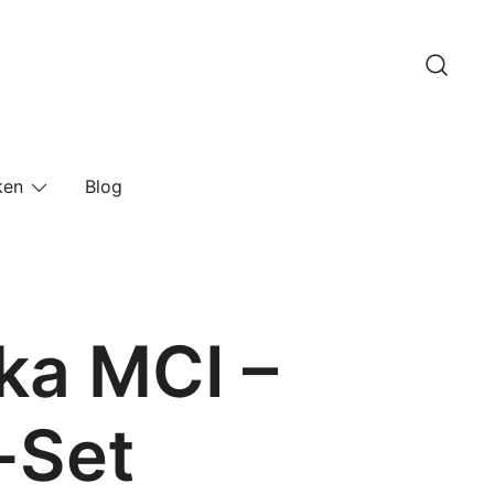
ken
Blog
ka MCI –
-Set