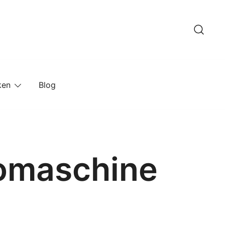
ken
Blog
somaschine