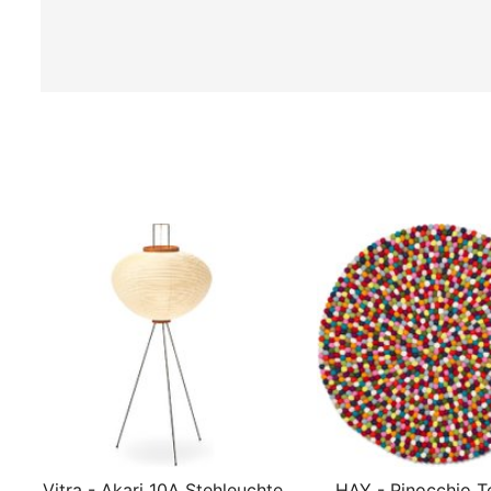
Vitra - Akari 10A Stehleuchte
HAY - Pinocchio T