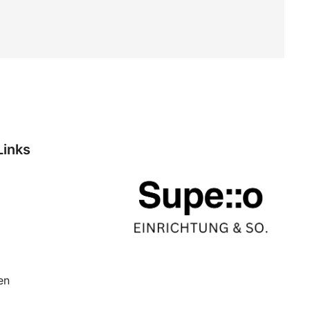
Links
en