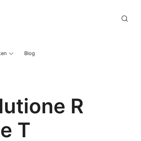
ken
Blog
lutione R
e T