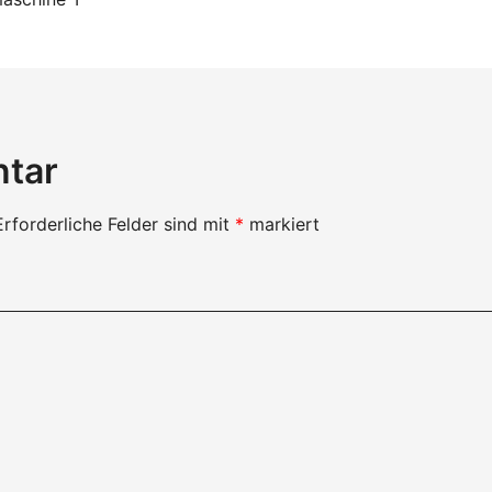
on
ntar
Erforderliche Felder sind mit
*
markiert