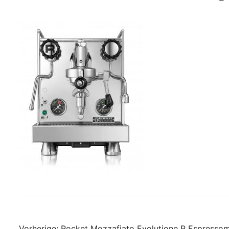
Vorherige:
Rocket Mozzafiato Evolutione R Espresso