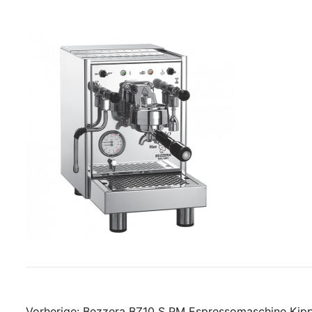
Vorherige:
Bezzera BZ10 S PM Espressomaschine Kipp