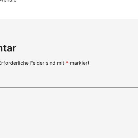
on
ntar
Erforderliche Felder sind mit
*
markiert