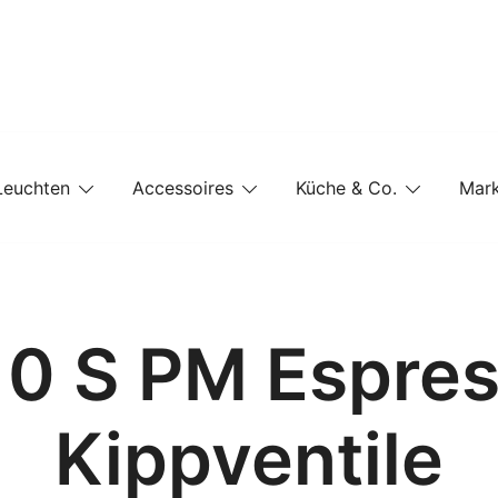
e-Shop auf einer Website
Leuchten
Accessoires
Küche & Co.
Mar
10 S PM Espre
Kippventile