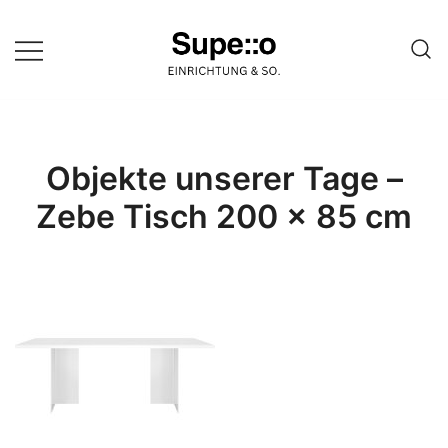
Springe
zum
Inhalt
Entdecke die besten Produkte
Supello
führender Möbel Online-Shop auf
einer Website
Objekte unserer Tage –
Zebe Tisch 200 x 85 cm