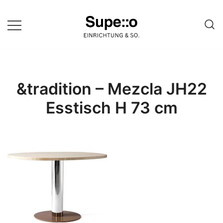
Springe
zum
Inhalt
Entdecke die besten Produkte
Supello
führender Möbel Online-Shop auf
einer Website
&tradition – Mezcla JH22
Esstisch H 73 cm