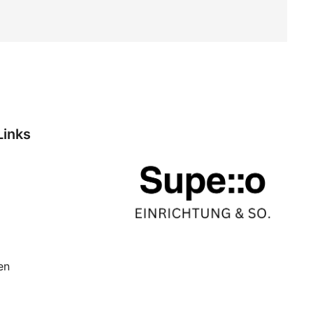
Links
en