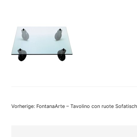
Beitragsnavigati
Vorherige:
FontanaArte – Tavolino con ruote Sofatisc