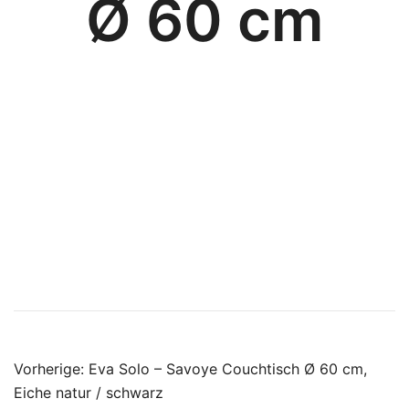
Ø 60 cm
Beitragsnavigatio
Vorherige:
Eva Solo – Savoye Couchtisch Ø 60 cm,
Eiche natur / schwarz