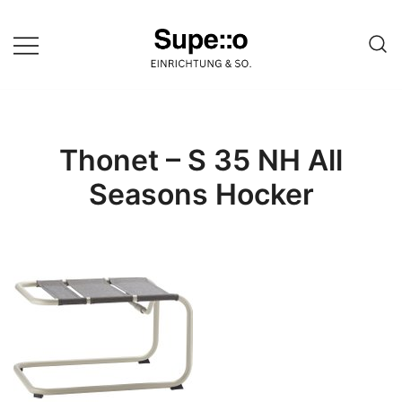
Springe
zum
Inhalt
Entdecke die besten Produkte
Supello
führender Möbel Online-Shop auf
einer Website
Thonet – S 35 NH All
Seasons Hocker