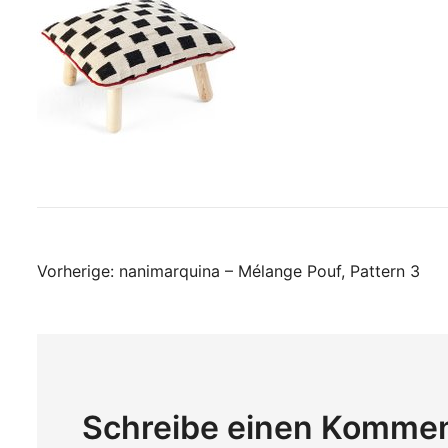
Beitragsnavigati
Vorherige:
nanimarquina – Mélange Pouf, Pattern 3
Schreibe einen Komme