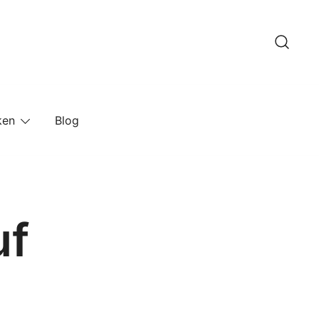
ken
Blog
uf