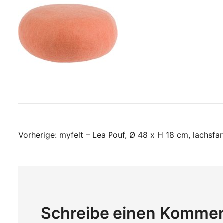
Beitragsnavigati
Vorherige:
myfelt – Lea Pouf, Ø 48 x H 18 cm, lachsfa
Schreibe einen Komme