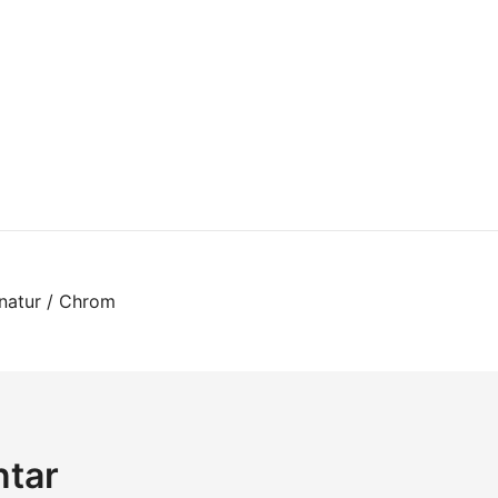
on
natur / Chrom
ntar