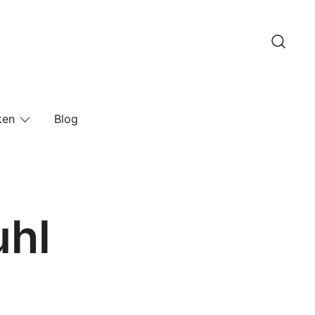
ken
Blog
uhl