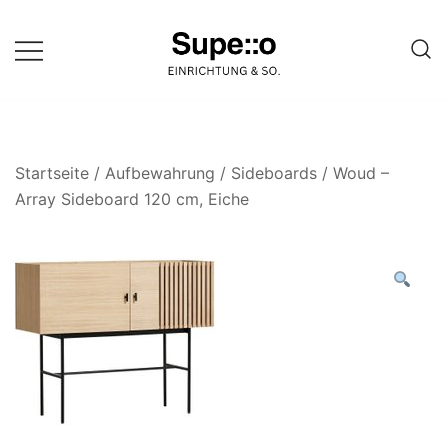
Springe
zum
Inhalt
Entdecke die besten Produkte
Supello
führender Möbel Online-Shop auf
einer Website
Startseite
/
Aufbewahrung
/
Sideboards
/ Woud –
Array Sideboard 120 cm, Eiche