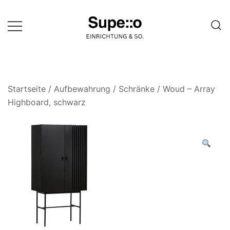
Springe
zum
Inhalt
Entdecke die besten Produkte
Supello
führender Möbel Online-Shop auf
einer Website
Startseite
/
Aufbewahrung
/
Schränke
/ Woud – Array
Highboard, schwarz