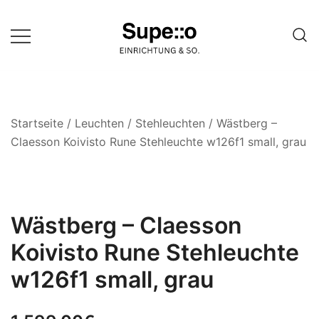
Springe
zum
Inhalt
Entdecke die besten Produkte
Supello
führender Möbel Online-Shop auf
einer Website
Startseite
/
Leuchten
/
Stehleuchten
/ Wästberg –
Claesson Koivisto Rune Stehleuchte w126f1 small, grau
Wästberg – Claesson
Koivisto Rune Stehleuchte
w126f1 small, grau