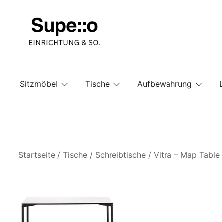
Springe
zum
Inhalt
Entdecke die besten Produkte führender Möbel Onlin
Supello
Sitzmöbel
Tische
Aufbewahrung
Startseite
/
Tische
/
Schreibtische
/ Vitra – Map Table 