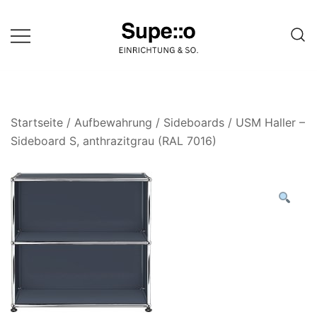
Springe
zum
Inhalt
Entdecke die besten Produkte
Supello
führender Möbel Online-Shop auf
einer Website
Startseite
/
Aufbewahrung
/
Sideboards
/ USM Haller –
Sideboard S, anthrazitgrau (RAL 7016)