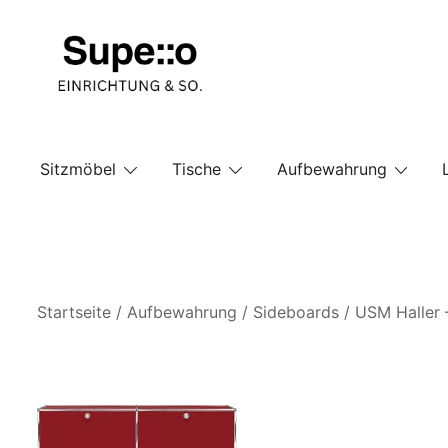
Springe
zum
Inhalt
Entdecke die besten Produkte führender Möbel Onlin
Supello
Sitzmöbel
Tische
Aufbewahrung
Startseite
/
Aufbewahrung
/
Sideboards
/ USM Haller 