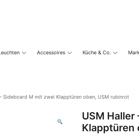
e-Shop auf einer Website
Leuchten
Accessoires
Küche & Co.
Mar
– Sideboard M mit zwei Klapptüren oben, USM rubinrot
USM Haller 
Klapptüren 