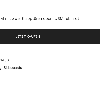
 M mit zwei Klapptüren oben, USM rubinrot
JETZT KAUFEN
41433
g
,
Sideboards