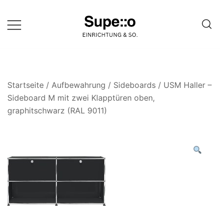
Springe
zum
Inhalt
Entdecke die besten Produkte
Supello
führender Möbel Online-Shop auf
einer Website
Startseite
/
Aufbewahrung
/
Sideboards
/ USM Haller –
Sideboard M mit zwei Klapptüren oben,
graphitschwarz (RAL 9011)