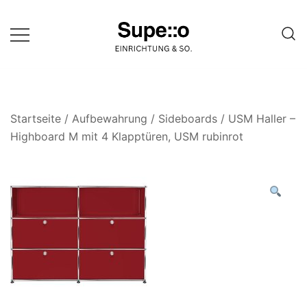
Springe
zum
Inhalt
Entdecke die besten Produkte
Supello
führender Möbel Online-Shop auf
einer Website
Startseite
/
Aufbewahrung
/
Sideboards
/ USM Haller –
Highboard M mit 4 Klapptüren, USM rubinrot