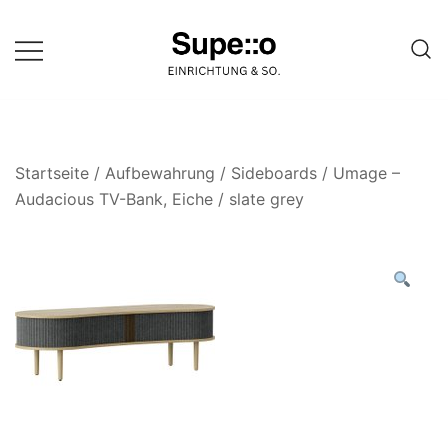
Springe
zum
Inhalt
Entdecke die besten Produkte
Supello
führender Möbel Online-Shop auf
einer Website
Startseite
/
Aufbewahrung
/
Sideboards
/ Umage –
Audacious TV-Bank, Eiche / slate grey