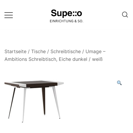
Springe
zum
Inhalt
Entdecke die besten Produkte
Supello
führender Möbel Online-Shop auf
einer Website
Startseite
/
Tische
/
Schreibtische
/ Umage –
Ambitions Schreibtisch, Eiche dunkel / weiß