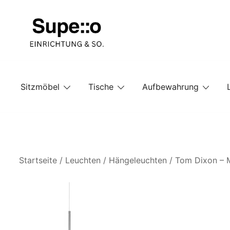
Springe
zum
Inhalt
Entdecke die besten Produkte führender Möbel Onlin
Supello
Sitzmöbel
Tische
Aufbewahrung
Startseite
/
Leuchten
/
Hängeleuchten
/ Tom Dixon – M