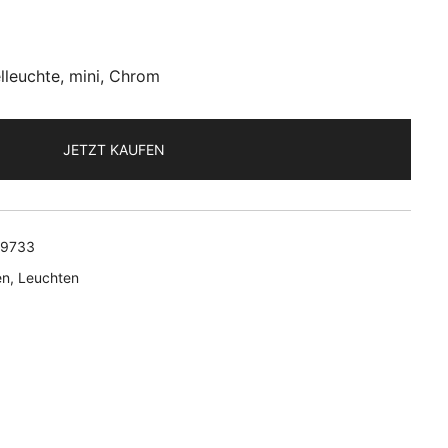
lleuchte, mini, Chrom
JETZT KAUFEN
19733
en
,
Leuchten