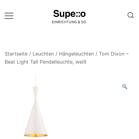
Springe
zum
Inhalt
Entdecke die besten Produkte
Supello
führender Möbel Online-Shop auf
einer Website
Startseite
/
Leuchten
/
Hängeleuchten
/ Tom Dixon –
Beat Light Tall Pendelleuchte, weiß