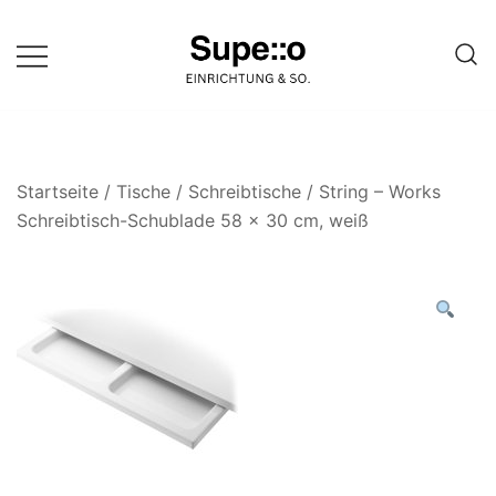
Springe
zum
Inhalt
Entdecke die besten Produkte
Supello
führender Möbel Online-Shop auf
einer Website
Startseite
/
Tische
/
Schreibtische
/ String – Works
Schreibtisch-Schublade 58 x 30 cm, weiß