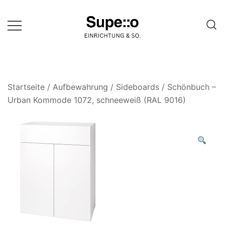
Springe
zum
Inhalt
Entdecke die besten Produkte
Supello
führender Möbel Online-Shop auf
einer Website
Startseite
/
Aufbewahrung
/
Sideboards
/ Schönbuch –
Urban Kommode 1072, schneeweiß (RAL 9016)