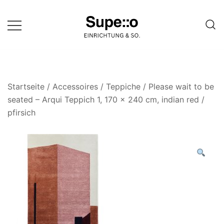
Springe
zum
Inhalt
Entdecke die besten Produkte
Supello
führender Möbel Online-Shop auf
einer Website
Startseite
/
Accessoires
/
Teppiche
/ Please wait to be
seated – Arqui Teppich 1, 170 x 240 cm, indian red /
pfirsich